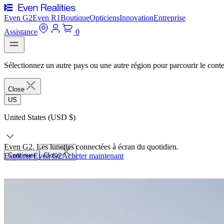
Even G2
Even R1
Boutique
Opticiens
Innovation
Entreprise
Assistance
0
Sélectionnez un autre pays ou une autre région pour parcourir le conte
Close
US
United States (USD $)
Even G2. Les lunettes connectées à écran du quotidien.
Explorer Even G2
Continuer
Close
Acheter maintenant