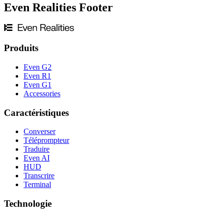
Even Realities Footer
Produits
Even G2
Even R1
Even G1
Accessories
Caractéristiques
Converser
Téléprompteur
Traduire
Even AI
HUD
Transcrire
Terminal
Technologie