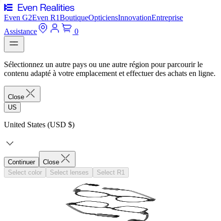
Even G2
Even R1
Boutique
Opticiens
Innovation
Entreprise
Assistance
0
Sélectionnez un autre pays ou une autre région pour parcourir le
contenu adapté à votre emplacement et effectuer des achats en ligne.
Close
US
United States (USD $)
Continuer
Close
Select color
Select lenses
Select R1