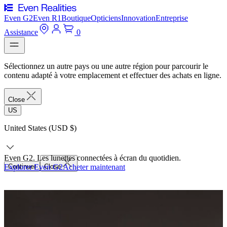
Even G2
Even R1
Boutique
Opticiens
Innovation
Entreprise
Assistance
0
Sélectionnez un autre pays ou une autre région pour parcourir le
contenu adapté à votre emplacement et effectuer des achats en ligne.
Close
US
United States (USD $)
Even G2. Les lunettes connectées à écran du quotidien.
Explorer Even G2
Continuer
Close
Acheter maintenant