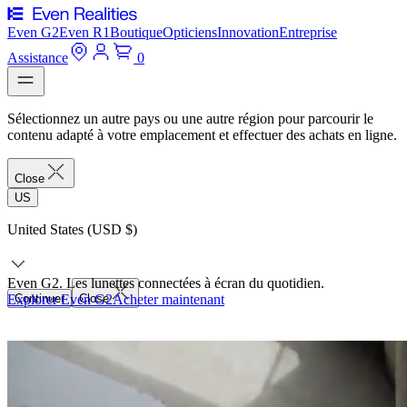
Even G2
Even R1
Boutique
Opticiens
Innovation
Entreprise
Assistance
0
Sélectionnez un autre pays ou une autre région pour parcourir le
contenu adapté à votre emplacement et effectuer des achats en ligne.
Close
US
United States (USD $)
Even G2. Les lunettes connectées à écran du quotidien.
Explorer Even G2
Continuer
Close
Acheter maintenant