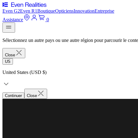
Even G2
Even R1
Boutique
Opticiens
Innovation
Entreprise
Assistance
0
Sélectionnez un autre pays ou une autre région pour parcourir le conte
Close
US
United States (USD $)
Continuer
Close