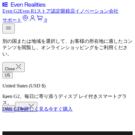
Even G2
Even R1
ストア
認定眼鏡店
イノベーション
会社
サポート
0
別の国または地域を選択して、お客様の所在地に適したコン
テンツを閲覧し、オンラインショッピングをご利用くださ
い。
Close
US
United States (USD $)
Even G2。毎日に寄り添うディスプ レイ付きスマートグラ
ス。
Even G2を詳しく見る
続行
Close
今すぐ購入