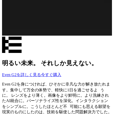
明るい未来。 それしか見えない。
Even G2を詳しく見る
今すぐ購入
Even G2を身につければ、ひそかに非凡な力が解き放たれま
す。集中して万全の体勢で、軽快に1日を過ごせるよ う
に。 レンズをより薄く。画像をより鮮明に。より洗練され
たAI統合に。パーソナライズ性を深化。インタラクション
をシンプルに。こうしたほとんど不 可能にも思える願望を
現実のものにしたのは、技術を駆使した問題解決力でした。