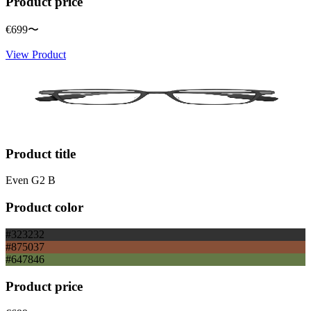
Product price
€699
〜
View Product
Product title
Even G2 B
Product color
#323232
#875037
#647846
Product price