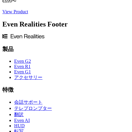
€699
〜
View Product
Even Realities Footer
製品
Even G2
Even R1
Even G1
アクセサリー
特徴
会話サポート
テレプロンプター
翻訳
Even AI
HUD
転写