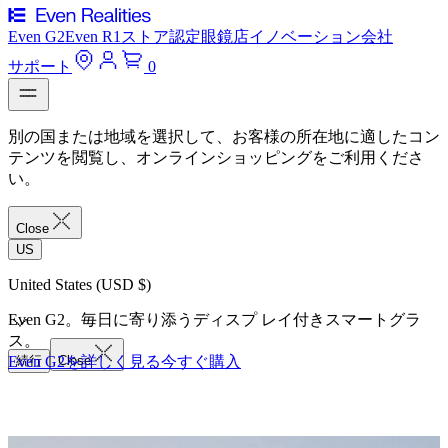
Even G2
Even R1
ストア
認定眼鏡店
イノベーション
会社
サポート
0
別の国または地域を選択して、お客様の所在地に適したコン
テンツを閲覧し、オンラインショッピングをご利用くださ
い。
Close
US
United States (USD $)
Even G2。毎日に寄り添うディスプ レイ付きスマートグラ
ス。
Even G2を詳しく見る
続行
Close
今すぐ購入