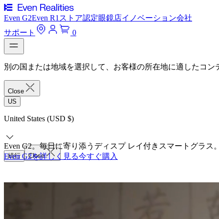
Even G2
Even R1
ストア
認定眼鏡店
イノベーション
会社
サポート
0
別の国または地域を選択して、お客様の所在地に適したコン
Close
US
United States (USD $)
Even G2。毎日に寄り添うディスプ レイ付きスマートグラス
Even G2を詳しく見る
続行
Close
今すぐ購入