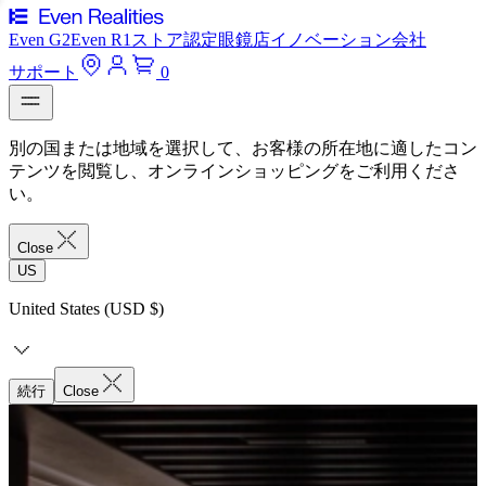
Even G2
Even R1
ストア
認定眼鏡店
イノベーション
会社
サポート
0
別の国または地域を選択して、お客様の所在地に適したコン
テンツを閲覧し、オンラインショッピングをご利用くださ
い。
Close
US
United States (USD $)
続行
Close