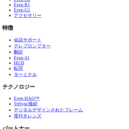
Even R1
Even G1
アクセサリー
特徴
会話サポート
テレプロンプター
翻訳
Even AI
HUD
転写
ターミナル
テクノロジー
Even HAO™
TriSync接続
デジタルデザインされたフレーム
度付きレンズ
パートナー