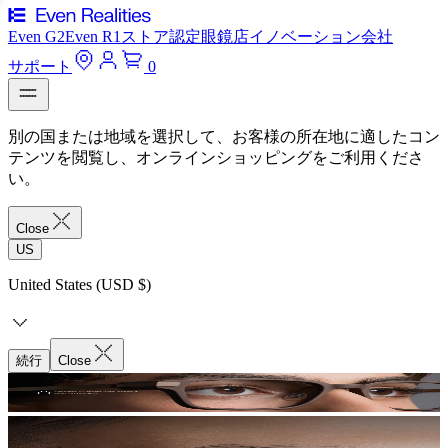
Even G2
Even R1
ストア
認定眼鏡店
イノベーション
会社
サポート
0
別の国または地域を選択して、お客様の所在地に適したコン
テンツを閲覧し、オンラインショッピングをご利用くださ
い。
Close
US
United States (USD $)
続行
Close