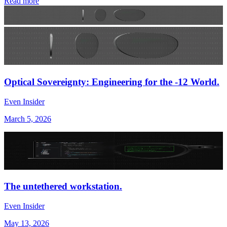
Read more
Optical Sovereignty: Engineering for the -12 World.
Even Insider
March 5, 2026
The untethered workstation.
Even Insider
May 13, 2026