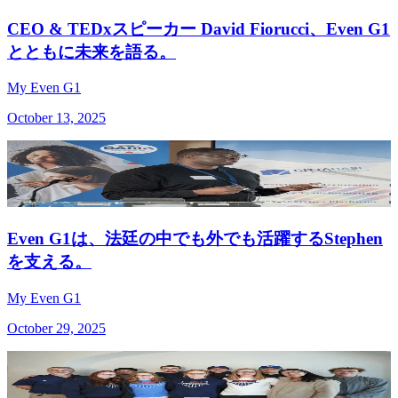
CEO & TEDxスピーカー David Fiorucci、Even G1
とともに未来を語る。
My Even G1
October 13, 2025
Even G1は、法廷の中でも外でも活躍するStephen
を支える。
My Even G1
October 29, 2025