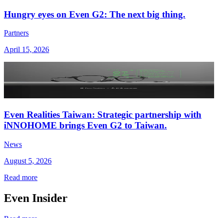
Hungry eyes on Even G2: The next big thing.
Partners
April 15, 2026
Even Realities Taiwan: Strategic partnership with
iNNOHOME brings Even G2 to Taiwan.
News
August 5, 2026
Read more
Even Insider