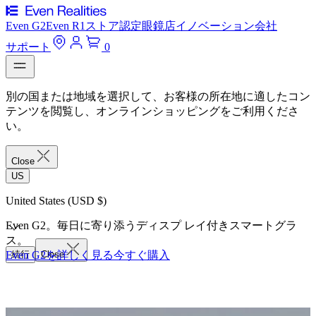
Even G2
Even R1
ストア
認定眼鏡店
イノベーション
会社
サポート
0
別の国または地域を選択して、お客様の所在地に適したコン
テンツを閲覧し、オンラインショッピングをご利用くださ
い。
Close
US
United States (USD $)
Even G2。毎日に寄り添うディスプ レイ付きスマートグラ
ス。
Even G2を詳しく見る
続行
Close
今すぐ購入