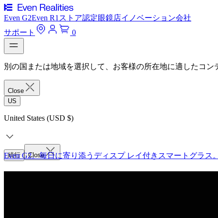
Even G2
Even R1
ストア
認定眼鏡店
イノベーション
会社
サポート
0
別の国または地域を選択して、お客様の所在地に適したコン
Close
US
United States (USD $)
Even G2。毎日に寄り添うディスプ レイ付きスマートグラス
続行
Close