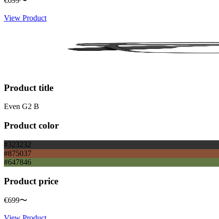
€699
〜
View Product
Product title
Even G2 B
Product color
#323232
#875037
#647846
Product price
€699
〜
View Product