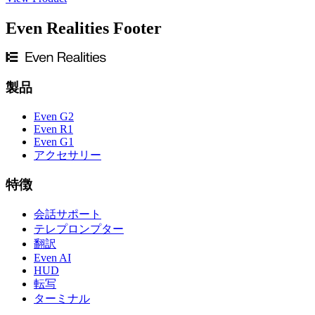
Even Realities Footer
製品
Even G2
Even R1
Even G1
アクセサリー
特徴
会話サポート
テレプロンプター
翻訳
Even AI
HUD
転写
ターミナル