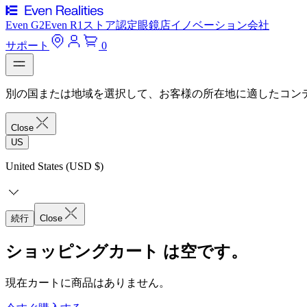
Even G2
Even R1
ストア
認定眼鏡店
イノベーション
会社
サポート
0
別の国または地域を選択して、お客様の所在地に適したコン
Close
US
United States (USD $)
続行
Close
ショッピングカート は空です。
現在カートに商品はありません。