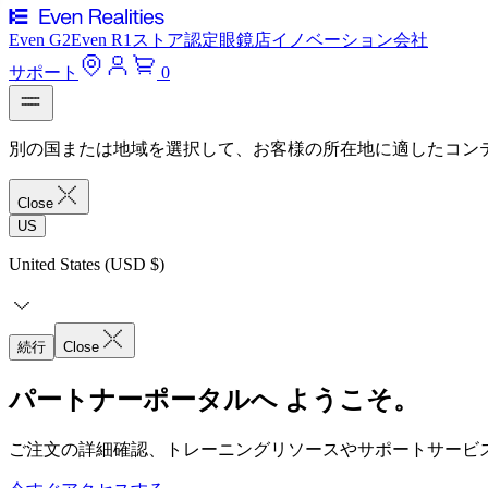
Even G2
Even R1
ストア
認定眼鏡店
イノベーション
会社
サポート
0
別の国または地域を選択して、お客様の所在地に適したコン
Close
US
United States (USD $)
続行
Close
パートナーポータルへ ようこそ。
ご注文の詳細確認、トレーニングリソースやサポートサービ