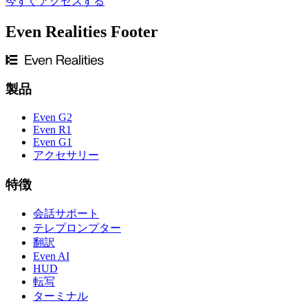
今すぐアクセスする
Even Realities Footer
製品
Even G2
Even R1
Even G1
アクセサリー
特徴
会話サポート
テレプロンプター
翻訳
Even AI
HUD
転写
ターミナル