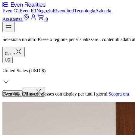
Even G2
Even R1
Negozio
Rivenditori
Tecnologia
Azienda
Assistenza
0
Seleziona un altro Paese o regione per visualizzare i contenuti adatti al
Close
US
United States (USD $)
Even G2. Gli smart glasses con display per tutti i giorni.
Continua
Close
Scopra ora