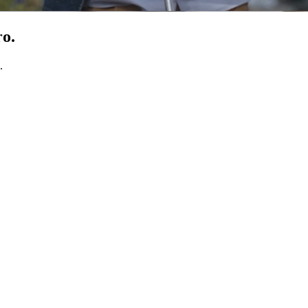
ro.
.