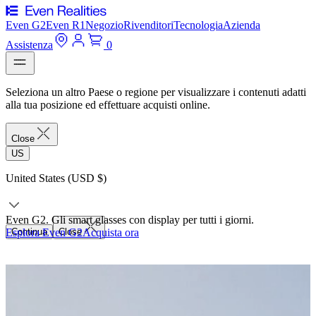
Even G2
Even R1
Negozio
Rivenditori
Tecnologia
Azienda
Assistenza
0
Seleziona un altro Paese o regione per visualizzare i contenuti adatti
alla tua posizione ed effettuare acquisti online.
Close
US
United States (USD $)
Even G2. Gli smart glasses con display per tutti i giorni.
Esplora Even G2
Continua
Close
Acquista ora