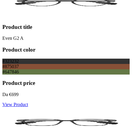
Product title
Even G2 A
Product color
#323232
#875037
#647846
Product price
Da
€699
View Product