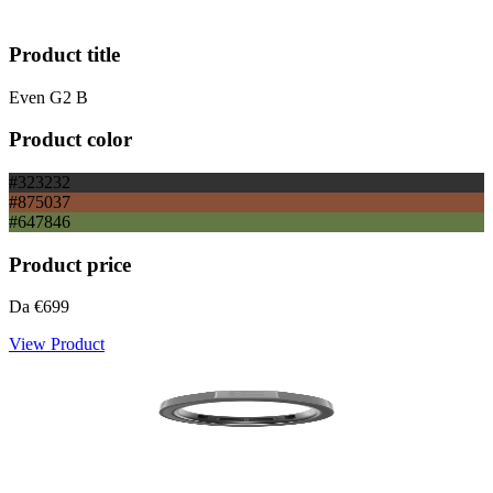
Product title
Even G2 B
Product color
#323232
#875037
#647846
Product price
Da
€699
View Product