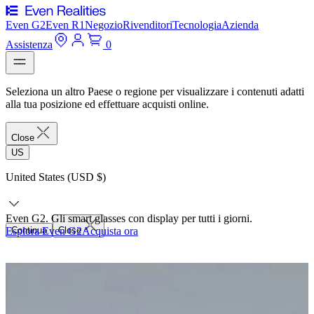
Even G2
Even R1
Negozio
Rivenditori
Tecnologia
Azienda
Assistenza
0
Seleziona un altro Paese o regione per visualizzare i contenuti adatti
alla tua posizione ed effettuare acquisti online.
Close
US
United States (USD $)
Even G2. Gli smart glasses con display per tutti i giorni.
Esplora Even G2
Continua
Close
Acquista ora