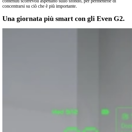
contenuti scorrevoli aspettano sullo sfondo, per permetterle di
concentrarsi su ciò che è più importante.
Una giornata più smart con gli Even G2.