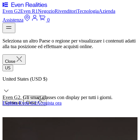
Even G2
Even R1
Negozio
Rivenditori
Tecnologia
Azienda
Assistenza
0
Seleziona un altro Paese o regione per visualizzare i contenuti adatti
alla tua posizione ed effettuare acquisti online.
Close
US
United States (USD $)
Even G2. Gli smart glasses con display per tutti i giorni.
Esplora Even G2
Continua
Close
Acquista ora