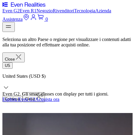
Even G2
Even R1
Negozio
Rivenditori
Tecnologia
Azienda
Assistenza
0
Seleziona un altro Paese o regione per visualizzare i contenuti adatti
alla tua posizione ed effettuare acquisti online.
Close
US
United States (USD $)
Even G2. Gli smart glasses con display per tutti i giorni.
Esplora Even G2
Continua
Close
Acquista ora