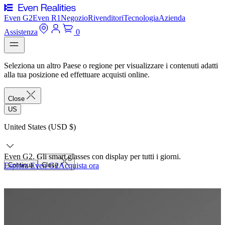
Even G2
Even R1
Negozio
Rivenditori
Tecnologia
Azienda
Assistenza
0
Seleziona un altro Paese o regione per visualizzare i contenuti adatti
alla tua posizione ed effettuare acquisti online.
Close
US
United States (USD $)
Even G2. Gli smart glasses con display per tutti i giorni.
Esplora Even G2
Continua
Close
Acquista ora