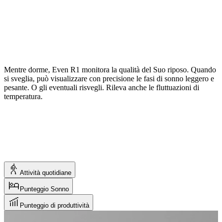
La qualità delle prestazioni è legata alla Sua capacità di concentrarsi,
prendere decisioni e mantenere la lucidità sotto pressione. Per questo
abbiamo creato il punteggio di produttività, che misura la Sua
prontezza mentale. Se totalizza almeno 80 significa che è al meglio.
Quando la posta in gioco è alta, la lucidità mentale è tutto.
Attività quotidiane
Punteggio Sonno
Punteggio di produttività