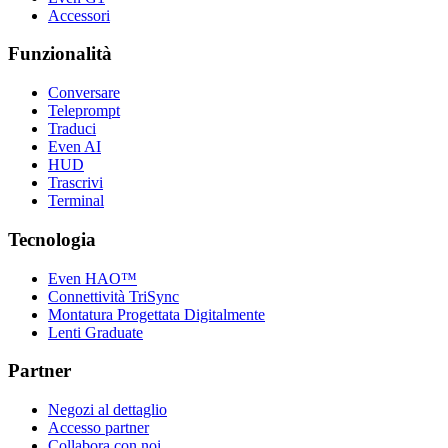
Accessori
Funzionalità
Conversare
Teleprompt
Traduci
Even AI
HUD
Trascrivi
Terminal
Tecnologia
Even HAO™
Connettività TriSync
Montatura Progettata Digitalmente
Lenti Graduate
Partner
Negozi al dettaglio
Accesso partner
Collabora con noi