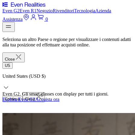
Even G2
Even R1
Negozio
Rivenditori
Tecnologia
Azienda
Assistenza
0
Seleziona un altro Paese o regione per visualizzare i contenuti adatti
alla tua posizione ed effettuare acquisti online.
Close
US
United States (USD $)
Even G2. Gli smart glasses con display per tutti i giorni.
Esplora Even G2
Continua
Close
Acquista ora