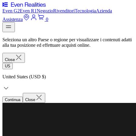
Even G2
Even R1
Negozio
Rivenditori
Tecnologia
Azienda
Assistenza
0
Seleziona un altro Paese o regione per visualizzare i contenuti adatti
alla tua posizione ed effettuare acquisti online.
Close
US
United States (USD $)
Continua
Close