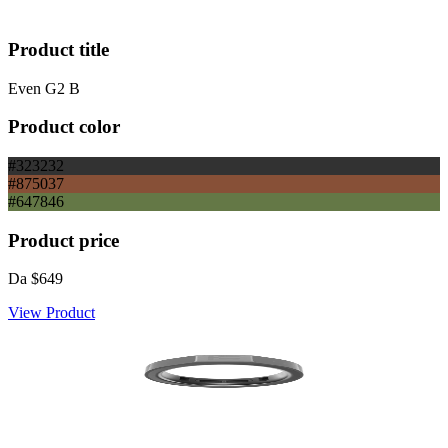
Product title
Even G2 B
Product color
#323232
#875037
#647846
Product price
Da
$649
View Product