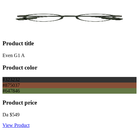
Product title
Even G1 A
Product color
#323232
#875037
#647846
Product price
Da
$549
View Product