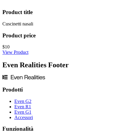
Product title
Cuscinetti nasali
Product price
$10
View Product
Even Realities Footer
Prodotti
Even G2
Even R1
Even G1
Accessori
Funzionalità