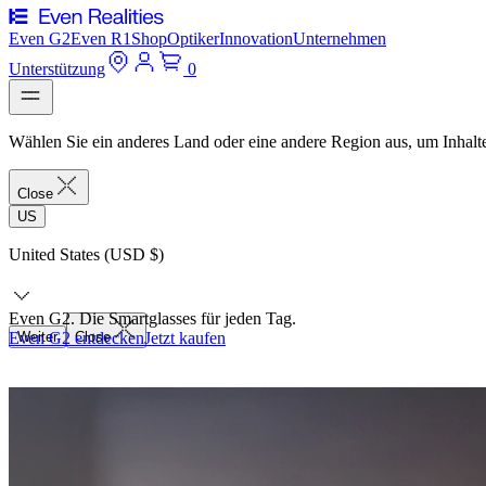
Even G2
Even R1
Shop
Optiker
Innovation
Unternehmen
Unterstützung
0
Wählen Sie ein anderes Land oder eine andere Region aus, um Inhalte
Close
US
United States (USD $)
Even G2. Die Smartglasses für jeden Tag.
Even G2 entdecken
Weiter
Close
Jetzt kaufen