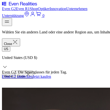
Even G2
Even R1
Shop
Optiker
Innovation
Unternehmen
Unterstützung
0
Wählen Sie ein anderes Land oder eine andere Region aus, um Inhalte
Close
US
United States (USD $)
Even G2. Die Smartglasses für jeden Tag.
Even G2 entdecken
Weiter
Close
Jetzt kaufen