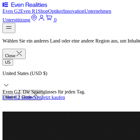
Even G2
Even R1
Shop
Optiker
Innovation
Unternehmen
Unterstützung
0
Wählen Sie ein anderes Land oder eine andere Region aus, um Inhalte
Close
US
United States (USD $)
Even G2. Die Smartglasses für jeden Tag.
Even G2 entdecken
Weiter
Close
Jetzt kaufen