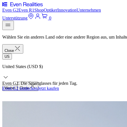
Even G2
Even R1
Shop
Optiker
Innovation
Unternehmen
Unterstützung
0
Wählen Sie ein anderes Land oder eine andere Region aus, um Inhalte
Close
US
United States (USD $)
Even G2. Die Smartglasses für jeden Tag.
Even G2 entdecken
Weiter
Close
Jetzt kaufen