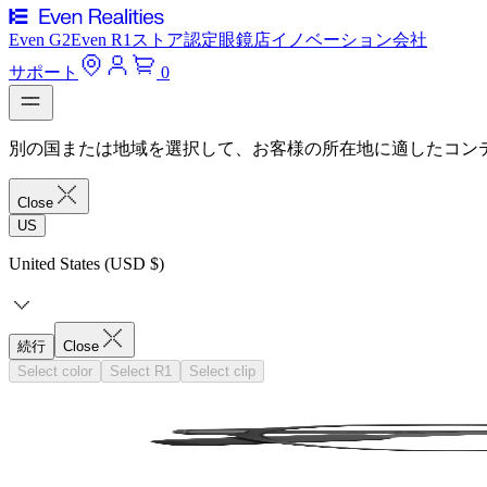
Even G2
Even R1
ストア
認定眼鏡店
イノベーション
会社
サポート
0
別の国または地域を選択して、お客様の所在地に適したコン
Close
US
United States (USD $)
続行
Close
Select color
Select R1
Select clip