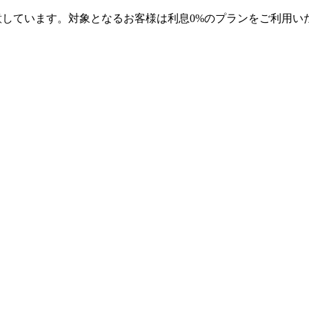
用意しています。対象となるお客様は利息0%のプランをご利用いた
オンラインで購入できます。 処方箋に
「ADD」
値が含まれてい