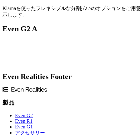
Klarnaを使ったフレキシブルな分割払いのオプションをご
示します。
Even G2 A
Even Realities Footer
老眼
があり、遠くの視力のみ必要な場合は、非処方レンズを
は、パートナーの眼鏡店で累進レンズをご利用ください。
製品
Even G2
Even R1
Even G1
アクセサリー