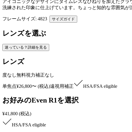
アイコニックなデザインにタイムレスなひねりを加えたクラ
洗練された印象に仕上げています。ちょっと知的な雰囲気が
フレームサイズ
: 48
23
サイズガイド
レンズを選ぶ
迷っている？詳細を見る
レンズ
度なし
無料
視力補正なし
单焦点
¥26,800
〜
(
税込
)
遠視用補正
HSA/FSA
eligible
お好みのEven R1を選択
¥41,800
(
税込
)
HSA/FSA
eligible