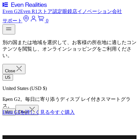
Even G2
Even R1
ストア
認定眼鏡店
イノベーション
会社
サポート
0
別の国または地域を選択して、お客様の所在地に適したコン
テンツを閲覧し、オンラインショッピングをご利用くださ
い。
Close
US
United States (USD $)
Even G2。毎日に寄り添うディスプ レイ付きスマートグラ
ス。
Even G2を詳しく見る
続行
Close
今すぐ購入