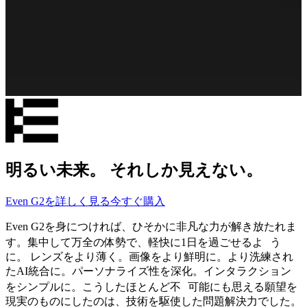
明るい未来。 それしか見えない。
Even G2を詳しく見る
今すぐ購入
Even G2を身につければ、ひそかに非凡な力が解き放たれま
す。集中して万全の体勢で、軽快に1日を過ごせるよ う
に。 レンズをより薄く。画像をより鮮明に。より洗練され
たAI統合に。パーソナライズ性を深化。インタラクション
をシンプルに。こうしたほとんど不 可能にも思える願望を
現実のものにしたのは、技術を駆使した問題解決力でした。