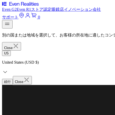
Even G2
Even R1
ストア
認定眼鏡店
イノベーション
会社
サポート
0
別の国または地域を選択して、お客様の所在地に適したコン
Close
US
United States (USD $)
続行
Close