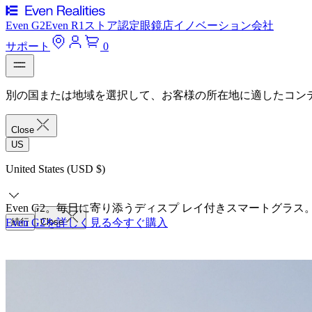
Even G2
Even R1
ストア
認定眼鏡店
イノベーション
会社
サポート
0
別の国または地域を選択して、お客様の所在地に適したコン
Close
US
United States (USD $)
Even G2。毎日に寄り添うディスプ レイ付きスマートグラス
Even G2を詳しく見る
続行
Close
今すぐ購入