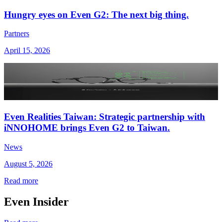
Hungry eyes on Even G2: The next big thing.
Partners
April 15, 2026
Even Realities Taiwan: Strategic partnership with
iNNOHOME brings Even G2 to Taiwan.
News
August 5, 2026
Read more
Even Insider