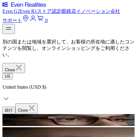
Even G2
Even R1
ストア
認定眼鏡店
イノベーション
会社
サポート
0
別の国または地域を選択して、お客様の所在地に適したコン
テンツを閲覧し、オンラインショッピングをご利用くださ
い。
Close
US
United States (USD $)
続行
Close