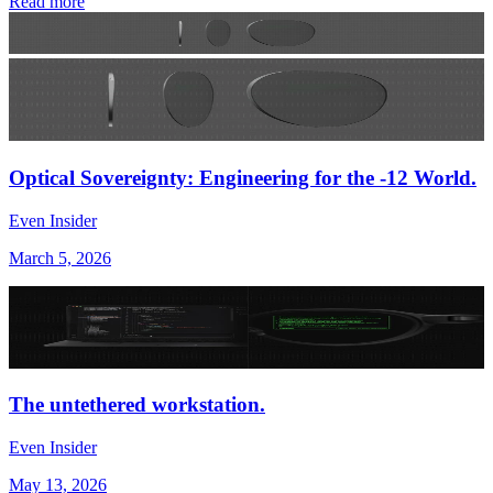
Read more
Optical Sovereignty: Engineering for the -12 World.
Even Insider
March 5, 2026
The untethered workstation.
Even Insider
May 13, 2026