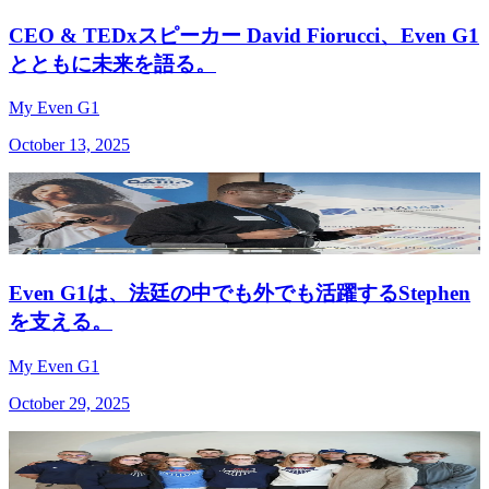
CEO & TEDxスピーカー David Fiorucci、Even G1
とともに未来を語る。
My Even G1
October 13, 2025
Even G1は、法廷の中でも外でも活躍するStephen
を支える。
My Even G1
October 29, 2025