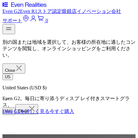
Even G2
Even R1
ストア
認定眼鏡店
イノベーション
会社
サポート
0
別の国または地域を選択して、お客様の所在地に適したコン
テンツを閲覧し、オンラインショッピングをご利用くださ
い。
Close
US
United States (USD $)
Even G2。毎日に寄り添うディスプ レイ付きスマートグラ
ス。
Even G2を詳しく見る
続行
Close
今すぐ購入