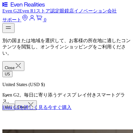
Even G2
Even R1
ストア
認定眼鏡店
イノベーション
会社
サポート
0
別の国または地域を選択して、お客様の所在地に適したコン
テンツを閲覧し、オンラインショッピングをご利用くださ
い。
Close
US
United States (USD $)
Even G2。毎日に寄り添うディスプ レイ付きスマートグラ
ス。
Even G2を詳しく見る
続行
Close
今すぐ購入