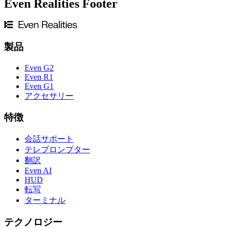
Even Realities Footer
製品
Even G2
Even R1
Even G1
アクセサリー
特徴
会話サポート
テレプロンプター
翻訳
Even AI
HUD
転写
ターミナル
テクノロジー