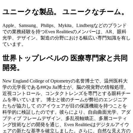
ユニークな製品。 ユニークなチーム。
Apple、Samsung、Philips、Mykita、Lindbergなどのブランド
での業務経験を持つEven Realitiesのメンバーは、AR、眼科
光学、デザイン、製造の分野における幅広い専門知識を有し
ています。
世界トップレベルの 医療専門家と共同
開発。
New England College of Optometryの名誉博士で、温州医科大
学の元学長である##Qu Jia博士が、脳の視覚野の情報処理、
近視コントロール、コンタクトレンズを専門とする眼科チー
ムを率いています。 博士と彼のチームが弊社のエンジニア
たちが協力して のアイウェアが目の保護機能を持つことを
科学的に検証したのです。彼らにより、自由曲面光学、アダ
プティブ フレームデザイン、多乱視軸矯正、多層コーティ
ング技術などの開発を通じ、Even Realitiesはデジタルアイウ
ェアの新たな基準を確立しました。さらに、自然な見え方の