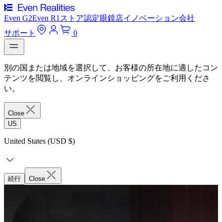
Even G2
Even R1
ストア
認定眼鏡店
イノベーション
会社
サポート
0
別の国または地域を選択して、お客様の所在地に適したコン
テンツを閲覧し、オンラインショッピングをご利用くださ
い。
Close
US
United States (USD $)
続行
Close