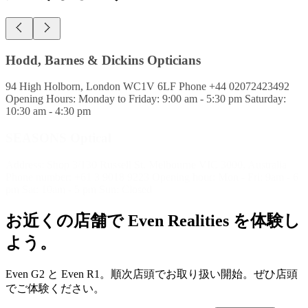
SEASONS Optical
Address: Shop 3/130 Russell St, Melbourne VIC 3000, Australia
Phone number: +61 3 9018 9223 Opening hour: Mon - Fri: 9am - 6
pm Sat: 10am - 5 pm Sun: Closed
お近くの店舗で Even Realities を体験し
よう。
Even G2 と Even R1。順次店頭でお取り扱い開始。ぜひ店頭
でご体験ください。
Search for location
Search
Settings
0 results found.