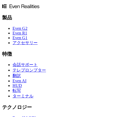
Even R1
Even G1
アクセサリー
特徴
会話サポート
テレプロンプター
翻訳
Even AI
HUD
転写
ターミナル
テクノロジー
Even HAO™
TriSync接続
デジタルデザインされたフレーム
度付きレンズ
パートナー