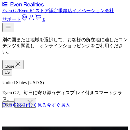
Even G2
Even R1
ストア
認定眼鏡店
イノベーション
会社
サポート
0
別の国または地域を選択して、お客様の所在地に適したコン
テンツを閲覧し、オンラインショッピングをご利用くださ
い。
Close
US
United States (USD $)
Even G2。毎日に寄り添うディスプ レイ付きスマートグラ
ス。
Even G2を詳しく見る
続行
Close
今すぐ購入