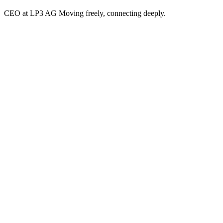
CEO at LP3 AG Moving freely, connecting deeply.
David Fiorucci
CEO at LP3 AG Moving freely, connecting deeply.