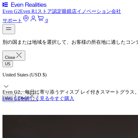
Even G2
Even R1
ストア
認定眼鏡店
イノベーション
会社
サポート
0
別の国または地域を選択して、お客様の所在地に適したコン
Close
US
United States (USD $)
Even G2。毎日に寄り添うディスプ レイ付きスマートグラス
Even G2を詳しく見る
続行
Close
今すぐ購入