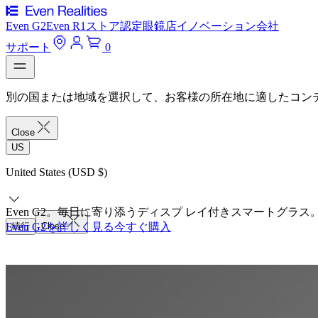
Even G2
Even R1
ストア
認定眼鏡店
イノベーション
会社
サポート
0
別の国または地域を選択して、お客様の所在地に適したコン
Close
US
United States (USD $)
Even G2。毎日に寄り添うディスプ レイ付きスマートグラス
Even G2を詳しく見る
続行
Close
今すぐ購入