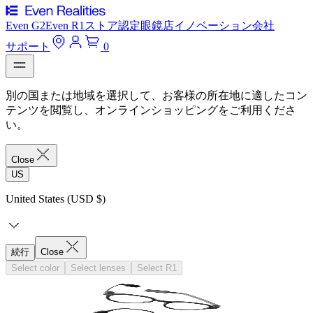
Even G2
Even R1
ストア
認定眼鏡店
イノベーション
会社
サポート
0
別の国または地域を選択して、お客様の所在地に適したコン
テンツを閲覧し、オンラインショッピングをご利用くださ
い。
Close
US
United States (USD $)
続行
Close
Select color
Select lenses
Select R1