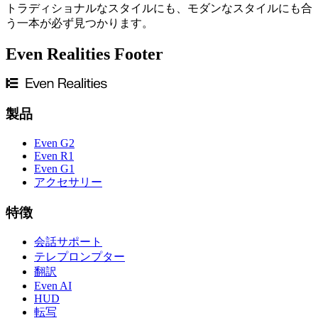
トラディショナルなスタイルにも、モダンなスタイルにも合
う一本が必ず見つかります。
Even Realities Footer
製品
Even G2
Even R1
Even G1
アクセサリー
特徴
会話サポート
テレプロンプター
翻訳
Even AI
HUD
転写