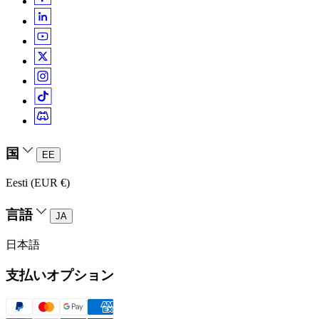
国
EE
Eesti (EUR €)
言語
JA
日本語
支払いオプション