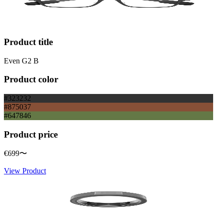
Product title
Even G2 B
Product color
#323232
#875037
#647846
Product price
€699
〜
View Product