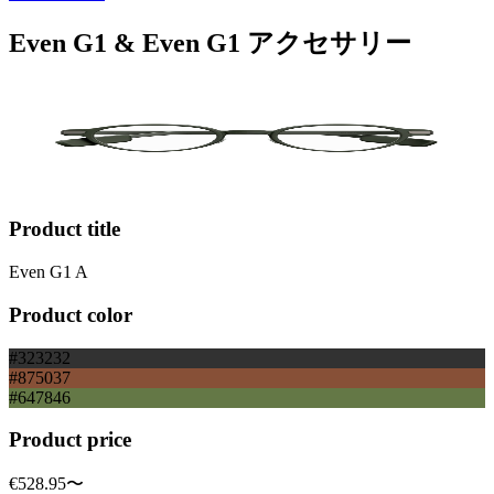
Even G1 & Even G1 アクセサリー
Product title
Even G1 A
Product color
#323232
#875037
#647846
Product price
€528.95
〜