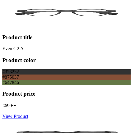
Product title
Even G2 A
Product color
#323232
#875037
#647846
Product price
€699
〜
View Product