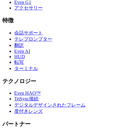
Even G1
アクセサリー
特徴
会話サポート
テレプロンプター
翻訳
Even AI
HUD
転写
ターミナル
テクノロジー
Even HAO™
TriSync接続
デジタルデザインされたフレーム
度付きレンズ
パートナー