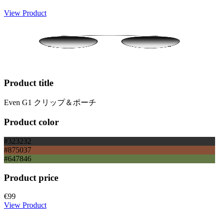
View Product
Product title
Even G1 クリップ＆ポーチ
Product color
#323232
#875037
#647846
Product price
€99
View Product