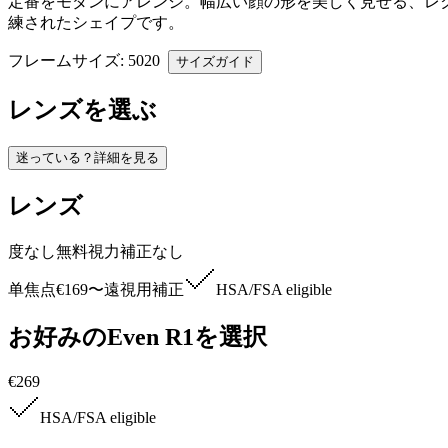
定番をモダンにアレンジ。幅広い顔の形を美しく見せる、レ
練されたシェイプです。
フレームサイズ
: 50
20
サイズガイド
レンズを選ぶ
迷っている？詳細を見る
レンズ
度なし
無料
視力補正なし
单焦点
€169
〜
遠視用補正
HSA/FSA
eligible
お好みのEven R1を選択
€269
HSA/FSA
eligible