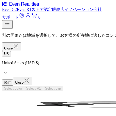
Even G2
Even R1
ストア
認定眼鏡店
イノベーション
会社
サポート
0
別の国または地域を選択して、お客様の所在地に適したコン
Close
US
United States (USD $)
続行
Close
Select color
Select R1
Select clip