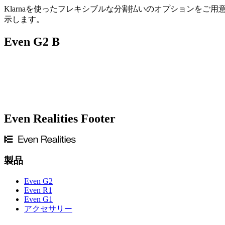
Klarnaを使ったフレキシブルな分割払いのオプションをご
示します。
Even G2 B
Even Realities Footer
老眼
があり、遠くの視力のみ必要な場合は、非処方レンズを
は、パートナーの眼鏡店で累進レンズをご利用ください。
製品
Even G2
Even R1
Even G1
アクセサリー