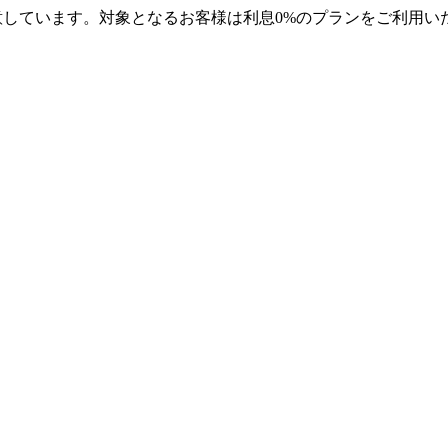
用意しています。対象となるお客様は利息0%のプランをご利用いた
オンラインで購入できます。 処方箋に
「ADD」
値が含まれてい