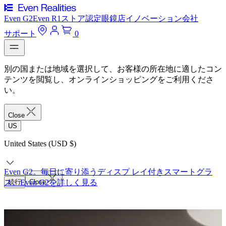
Even G2
Even R1
ストア
認定眼鏡店
イノベーション
会社
サポート
0
別の国または地域を選択して、お客様の所在地に適したコン
テンツを閲覧し、オンラインショッピングをご利用くださ
い。
Close
US
United States (USD $)
Even G2。毎日に寄り添うディスプ レイ付きスマートグラ
ス。
続行
Even G2を詳しく見る
Close