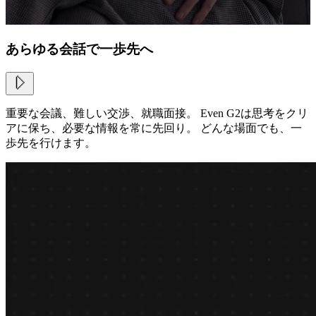
あらゆる会話で一歩先へ
重要な会議、難しい交渉、就職面接。 Even G2は思考をクリ
アに保ち、必要な情報を常に先回り。 どんな場面でも、一
歩先を行けます。