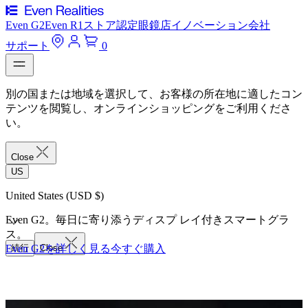
Even G2
Even R1
ストア
認定眼鏡店
イノベーション
会社
サポート
0
別の国または地域を選択して、お客様の所在地に適したコン
テンツを閲覧し、オンラインショッピングをご利用くださ
い。
Close
US
United States (USD $)
Even G2。毎日に寄り添うディスプ レイ付きスマートグラ
ス。
Even G2を詳しく見る
続行
Close
今すぐ購入