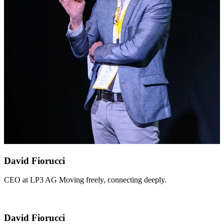
David Fiorucci
CEO at LP3 AG Moving freely, connecting deeply.
David Fiorucci