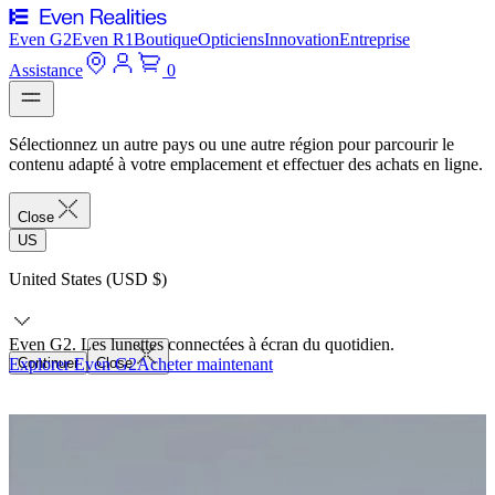
Even G2
Even R1
Boutique
Opticiens
Innovation
Entreprise
Assistance
0
Sélectionnez un autre pays ou une autre région pour parcourir le
contenu adapté à votre emplacement et effectuer des achats en ligne.
Close
US
United States (USD $)
Even G2. Les lunettes connectées à écran du quotidien.
Explorer Even G2
Continuer
Close
Acheter maintenant