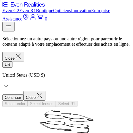
Even G2
Even R1
Boutique
Opticiens
Innovation
Entreprise
Assistance
0
Sélectionnez un autre pays ou une autre région pour parcourir le
contenu adapté à votre emplacement et effectuer des achats en ligne.
Close
US
United States (USD $)
Continuer
Close
Select color
Select lenses
Select R1