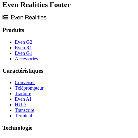
Even Realities Footer
Produits
Even G2
Even R1
Even G1
Accessories
Caractéristiques
Converser
Téléprompteur
Traduire
Even AI
HUD
Transcrire
Terminal
Technologie