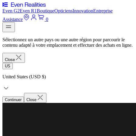
Even G2
Even R1
Boutique
Opticiens
Innovation
Entreprise
Assistance
0
Sélectionnez un autre pays ou une autre région pour parcourir le
contenu adapté à votre emplacement et effectuer des achats en ligne.
Close
US
United States (USD $)
Continuer
Close