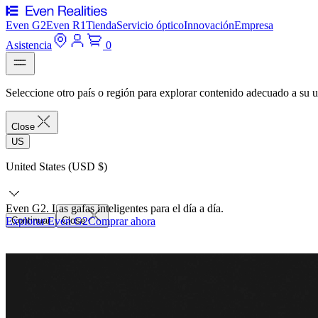
Even G2
Even R1
Tienda
Servicio óptico
Innovación
Empresa
Asistencia
0
Seleccione otro país o región para explorar contenido adecuado a su u
Close
US
United States (USD $)
Even G2. Las gafas inteligentes para el día a día.
Explorar Even G2
Continuar
Close
Comprar ahora