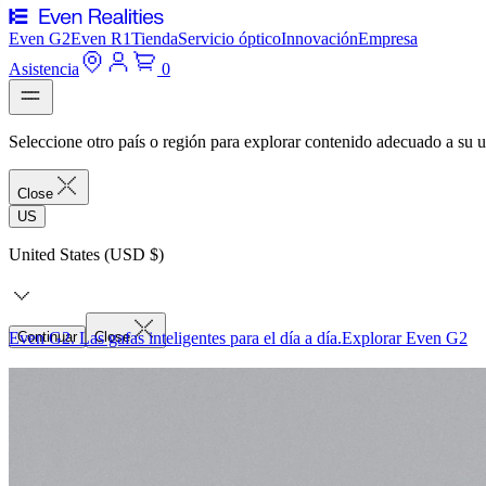
Even G2
Even R1
Tienda
Servicio óptico
Innovación
Empresa
Asistencia
0
Seleccione otro país o región para explorar contenido adecuado a su u
Close
US
United States (USD $)
Even G2. Las gafas inteligentes para el día a día.
Continuar
Close
Explorar Even G2